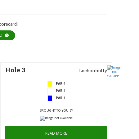
corecard!
RD
Hole 3
Lochanhully
PAR 4
PAR 4
PAR 4
BROUGHT TO YOU BY
READ MORE