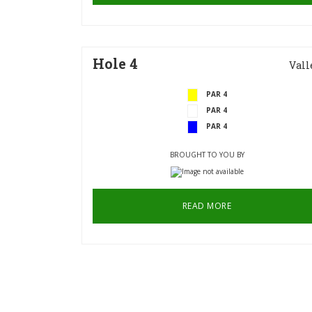
Hole 4
Vall
PAR 4
PAR 4
PAR 4
BROUGHT TO YOU BY
READ MORE
Hole 7
Eyr