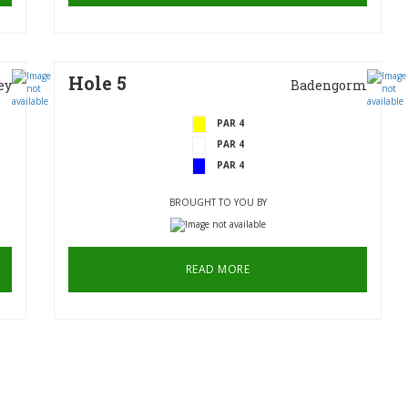
Hole 5
ey
Badengorm
PAR 4
PAR 4
PAR 4
BROUGHT TO YOU BY
READ MORE
Hole 8
ie
Devil's Brew