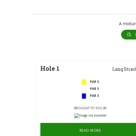
A mixtur
H
Hole 1
Lang Strac
PAR 5
PAR 5
PAR 5
BROUGHT TO YOU BY
READ MORE