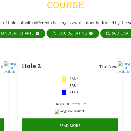
COURSE
e of holes all with different challenges await - dont be fooled by the s
ANDICAP CHARTS
COURSE RATING
SCORECA
Hole 2
ht
The Nest
PAR 4
PAR 4
PAR 4
BROUGHT TO YOU BY
READ MORE